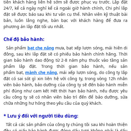
tiên khách hàng liên hệ sớm sẽ được phục vụ trước. Lắp đặt
24/7, kể cả ngày nghỉ kể cả ngoài giờ hành chính, Chi phí lắp
đặt sẽ được báo sau khi tư vấn cụ thể. Nhân viên kỹ thuật bài
bản, luôn lắng nghe, bàn bạc với khách hàng để đưa ra
phương án lắp đặt tối ưu nhất.
Chế độ bảo hành:
Sản phẩm
bạt che nắng
mưa, bạt xếp lượn sóng, mái hiên di
đông, sau khi lắp đặt sẽ có phiếu bảo hành chính hãng. Thời
gian bảo hành dao động từ 2-8 năm phụ thuộc vào tầng sản
phẩm lắp đặt. Trong thời gian bảo hành, nếu sản
phẩm bạt,
mành che nắng
, mái xếp lượn sóng, do công ty lắp
đặt có sai sót gì xin liên hệ với công ty, trong vòng 12h nhân
viên bảo hành, bảo dưỡng của công ty sẽ đến bảo hành miễn
phí đúng như cam kết Hết thời hạn bảo hành, nếu được yêu
cầu công ty sẽ có nhân viên bảo trì đến để bảo dưỡng, sửa
chữa những hư hỏng theo yêu cầu của quý khách.
* Lưu ý đối với người tiêu dùng:
Tất cả các sản phẩm của công ty chúng tôi sau khi hoàn thiện
đều có giấy bảo hành được đóng dấu tươi không phải là dấu