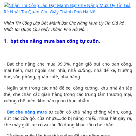
Nhận Thi Công Lắp Đặt Mành Bạt Che Nắng Mưa Uy Tín Giá Rẻ
Nhất Tại Quận Cầu Giấy Thành Phố Hà Nội .
1, bạt che nắng mưa ban công tự cuốn.
- Bạt che nắng che mưa 99.9%, ngăn gió bụi cho ban công,
mái hiên, mặt ngoài căn nhà, nhà xưởng, nhà để xe, trường
học, văn phòng, quán café, nhà hàng.
- Ngăn tạm trong các nhà để xe, công xưởng, khu nhà ăn tập
thể, che chắn các gian hàng trong các trung tâm thương mại,
xưởng chế biến, kho bảo quản thực phẩm.
-
Bạt che nắng mưa
tự cuốn có khả năng chống vênh, cong,
nứt các cửa gỗ, cửa nhựa….do bị nắng chiếu, mưa hắt gây ra,
che máy giặt, xe cộ và các đồ dùng khác cần che chắn.
- Dễ dàng cuốn lên hay thả xuống để che nắng mưa.