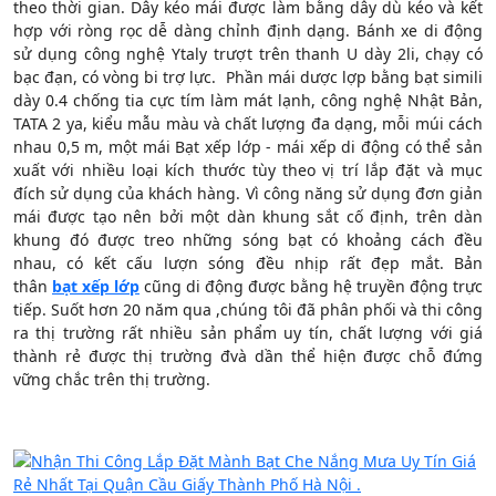
theo thời gian. Dây kéo mái được làm bằng dây dù kéo và kết
hợp với ròng rọc dễ dàng chỉnh định dạng. Bánh xe di động
sử dụng công nghệ Ytaly trượt trên thanh U dày 2li, chạy có
bạc đạn, có vòng bi trợ lực. Phần mái dược lợp bằng bạt simili
dày 0.4 chống tia cực tím làm mát lạnh, công nghệ Nhật Bản,
TATA 2 ya, kiểu mẫu màu và chất lượng đa dạng, mỗi múi cách
nhau 0,5 m, một mái Bạt xếp lớp - mái xếp di động có thể sản
xuất với nhiều loại kích thước tùy theo vị trí lắp đặt và mục
đích sử dụng của khách hàng. Vì công năng sử dụng đơn giản
mái được tạo nên bởi một dàn khung sắt cố định, trên dàn
khung đó được treo những sóng bạt có khoảng cách đều
nhau, có kết cấu lượn sóng đều nhịp rất đẹp mắt. Bản
thân
bạt xếp lớp
cũng di động được bằng hệ truyền động trực
tiếp. Suốt hơn 20 năm qua ,chúng tôi đã phân phối và thi công
ra thị trường rất nhiều sản phẩm uy tín, chất lượng với giá
thành rẻ được thị trường đvà dần thể hiện được chỗ đứng
vững chắc trên thị trường.