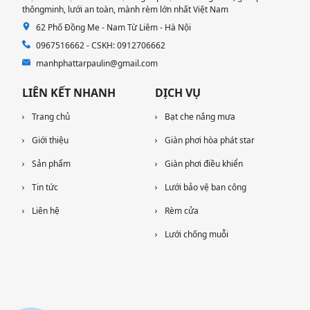
thôngminh, lưới an toàn, mành rèm lớn nhất Việt Nam
62 Phố Đồng Me - Nam Từ Liêm - Hà Nội
0967516662 - CSKH: 0912706662
manhphattarpaulin@gmail.com
LIÊN KẾT NHANH
DỊCH VỤ
Trang chủ
Bạt che nắng mưa
Giới thiệu
Giàn phơi hòa phát star
Sản phẩm
Giàn phơi điều khiển
Tin tức
Lưới bảo vệ ban công
Liên hệ
Rèm cửa
Lưới chống muỗi