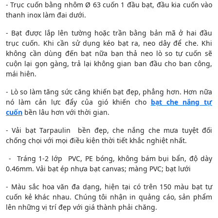
- Trục cuốn bằng nhôm Ø 63 cuốn 1 đầu bạt, đầu kia cuốn vào
thanh inox làm đai dưới.
- Bạt được lắp lên tường hoặc trần bằng bản mã ở hai đầu
trục cuốn. Khi cần sử dụng kéo bạt ra, neo dây để che. Khi
không cần dùng đến bạt nữa bạn thả neo lò so tự cuốn sẽ
cuộn lại gọn gàng, trả lại không gian ban đầu cho ban công,
mái hiên.
- Lò so làm tăng sức căng khiến bạt đẹp, phẳng hơn. Hơn nữa
nó làm cản lực đẩy của gió khiến cho
bạt che nắng tự
cuốn
bền lâu hơn với thời gian.
- Vải bạt Tarpaulin bền đẹp, che nắng che mưa tuyệt đối
chống chọi với mọi điều kiện thời tiết khắc nghiệt nhất.
- Tráng 1-2 lớp PVC, PE bóng, không bám bụi bẩn, độ dày
0.46mm. Vải bạt ép nhựa bạt canvas; màng PVC; bạt lưới
- Màu sắc hoa văn đa dạng, hiện tại có trên 150 màu bạt tự
cuốn kẻ khác nhau. Chúng tôi nhận in quảng cáo, sản phẩm
lên những vị trí đẹp với giá thành phải chăng.