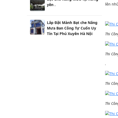
lên nhữ
yên .
Lắp Đặt Mành Bạt che Nắng
Mưa Ban Công Tự Cuốn Uy
Tín Tại Phú Xuyên Hà Nội
Thi Côn
Thi Côn
.
Thi Côn
Thi Côn