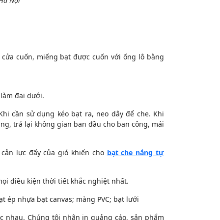
 Hà Nội
 cửa cuốn, miếng bạt được cuốn với ống lô bằng
làm đai dưới.
Khi cần sử dụng kéo bạt ra, neo dây để che. Khi
ng, trả lại không gian ban đầu cho ban công, mái
 cản lực đẩy của gió khiến cho
bạt che nắng tự
i điều kiện thời tiết khắc nghiệt nhất.
t ép nhựa bạt canvas; màng PVC; bạt lưới
hác nhau. Chúng tôi nhận in quảng cáo, sản phẩm