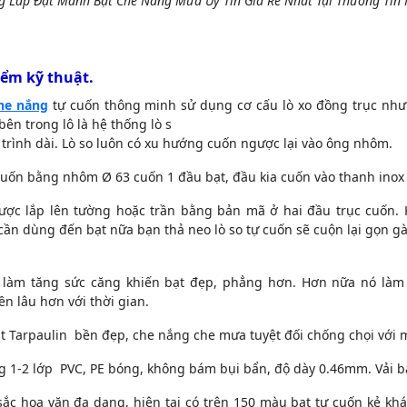
g Lắp Đặt Mành Bạt Che Nắng Mưa Uy Tín Giá Rẻ Nhất Tại Thường Tín
iểm kỹ thuật.
he nắng
tự cuốn thông minh sử dụng cơ cấu lò xo đồng trục như
ên trong lô là hệ thống lò s
trình dài. Lò so luôn có xu hướng cuốn ngược lại vào ông nhôm.
cuốn bằng nhôm Ø 63 cuốn 1 đầu bạt, đầu kia cuốn vào thanh inox 
được lắp lên tường hoặc trần bằng bản mã ở hai đầu trục cuốn. 
ần dùng đến bạt nữa bạn thả neo lò so tự cuốn sẽ cuộn lại gọn gà
o làm tăng sức căng khiến bạt đẹp, phẳng hơn. Hơn nữa nó làm
n lâu hơn với thời gian.
ạt Tarpaulin bền đẹp, che nắng che mưa tuyệt đối chống chọi với mọ
g 1-2 lớp PVC, PE bóng, không bám bụi bẩn, độ dày 0.46mm. Vải bạ
sắc hoa văn đa dạng, hiện tại có trên 150 màu bạt tự cuốn kẻ k