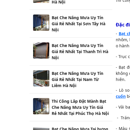
Thi Côn
Hà Nội
Bạt Che Nắng Mưa Uy Tín
Giá Rẻ Nhất Tại Sơn Tây Hà
Đặc đ
Nội
-
Bạt c
nhôm, b
Bạt Che Nắng Mưa Uy Tín
o hành 
Giá Rẻ Nhất Tại Thanh Trì Hà
- Trục 
Nội
- Bạt 
Bạt Che Nắng Mưa Uy Tín
không c
Giá Rẻ Nhất Tại Nam Từ
hiên.
Liêm Hà Nội
- Lò s
cuốn
bề
Thi Công Lắp Đặt Mành Bạt
- Vải b
Che Nắng Mưa Uy Tín Giá
Rẻ Nhất Tại Phúc Thọ Hà Nội
- Trán
- Màu 
Bạt Che Nắng Mưa Tại hưng