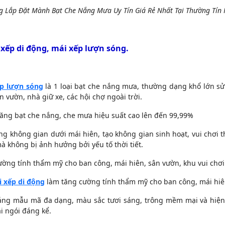
g Lắp Đặt Mành Bạt Che Nắng Mưa Uy Tín Giá Rẻ Nhất Tại Thường Tín
 xếp di động, mái xếp lượn sóng.
ếp lượn sóng
là 1 loại bạt che nắng mưa, thường dạng khổ lớn 
n vườn, nhà giữ xe, các hội chợ ngoài trời.
ăng bạt che nắng, che mưa hiệu suất cao lên đến 99,99%
ng không gian dưới mái hiên, tạo không gian sinh hoạt, vui chơi
 không bị ảnh hưởng bởi yếu tố thời tiết.
ường tính thẩm mỹ cho ban công, mái hiên, sân vườn, khu vui chơi
 xếp di động
làm tăng cường tính thẩm mỹ cho ban công, mái hiê
áng mẫu mã đa dạng, màu sắc tươi sáng, trông mềm mại và hiện 
i ngói đáng k
ể.