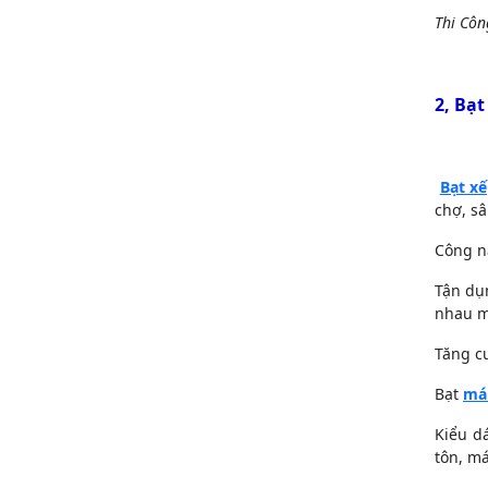
Thi Côn
2, Bạt
Bạt x
chợ, sâ
Công n
Tận dụ
nhau mà
Tăng c
Bạt
mái
Kiểu d
tôn, má