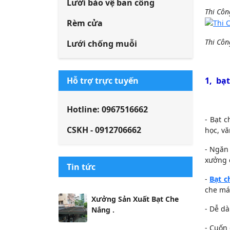
Lưới bảo vệ ban công
Thi Côn
Rèm cửa
Thi Côn
Lưới chống muỗi
Hỗ trợ trực tuyến
1, bạ
Hotline: 0967516662
- Bạt 
CSKH - 0912706662
học, v
- Ngăn
xưởng 
Tin tức
-
Bạt 
che máy
Xưởng Sản Xuất Bạt Che
- Dễ d
Nắng .
- Cuốn