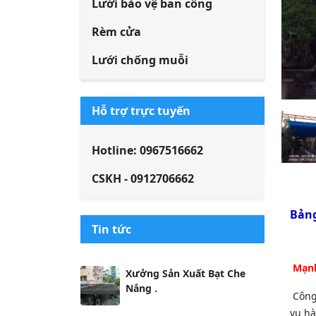
Lưới bảo vệ ban công
Rèm cửa
Lưới chống muỗi
Hỗ trợ trực tuyến
Hotline: 0967516662
CSKH - 0912706662
Bảng
Tin tức
Mạnh
Xưởng Sản Xuất Bạt Che
Nắng .
Công
vụ hà