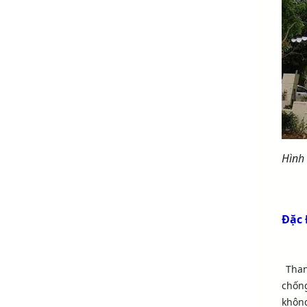
Hình
Đặc 
Tha
chốn
không