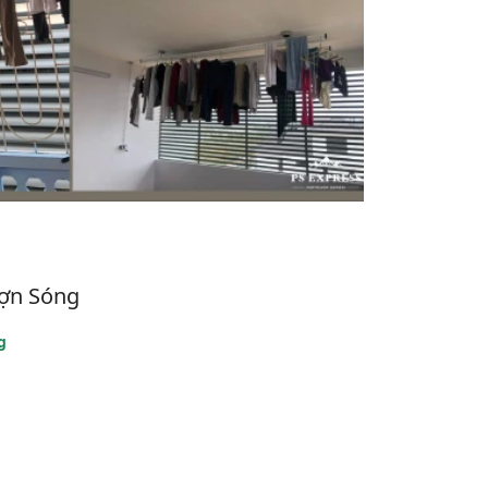
ượn Sóng
g