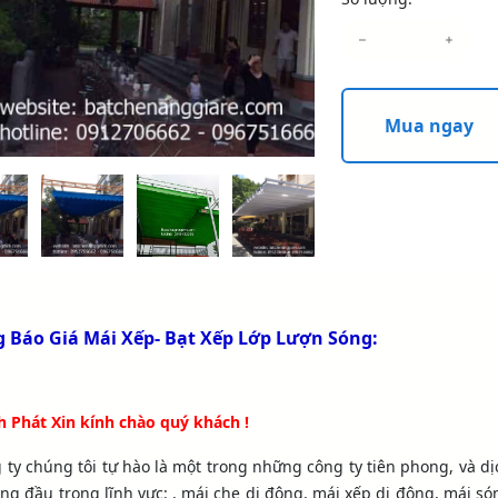
Mua ngay
 Báo Giá Mái Xếp- Bạt Xếp Lớp Lượn Sóng:
 Phát Xin kính chào quý khách !
 ty chúng tôi tự hào là một trong những công ty tiên phong, và dị
ng đầu trong lĩnh vực: , mái che di động, mái xếp di động, mái só