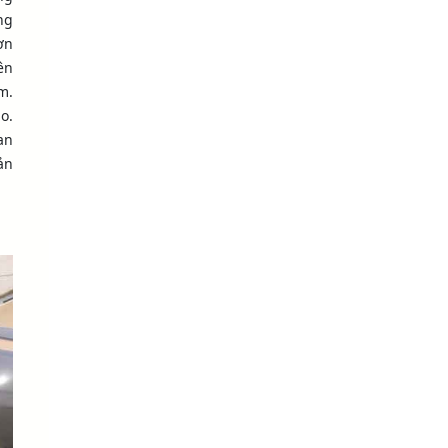
ng
ợn
ên
m.
o.
an
ản