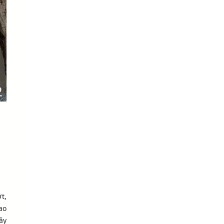
t,
ao
ây