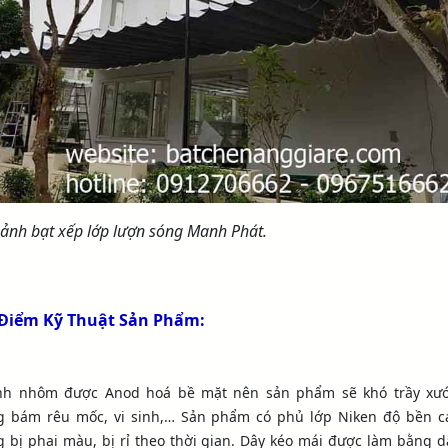
 ảnh bạt xếp lớp lượn sóng Manh Phát.
Điểm Kỹ Thuật Sản Phẩm:
nh nhôm được Anod hoá bề mặt nên sản phẩm sẽ khó trầy xướ
g bám rêu mốc, vi sinh,… Sản phẩm có phủ lớp Niken độ bền c
 bị phai màu, bị rỉ theo thời gian. Dây kéo mái được làm bằng d