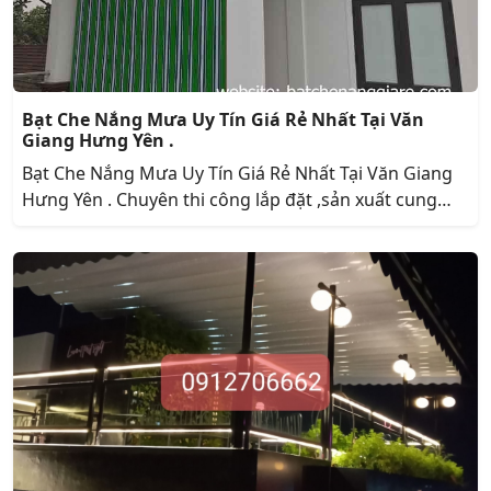
Bạt Che Nắng Mưa Uy Tín Giá Rẻ Nhất Tại Văn
Giang Hưng Yên .
Bạt Che Nắng Mưa Uy Tín Giá Rẻ Nhất Tại Văn Giang
Hưng Yên . Chuyên thi công lắp đặt ,sản xuất cung
cấp , bạt che nắng ban công tư cuốn ,bạt xếp , bạt xếp
lớp lượn sóng , bạt xếp lớp , bạt che nắng , bạt che
nắng mưa , bạt che mưa , bạt che nắng ban công . bạt
che nắng mưa tự cuốn , uy tín, chất lượng, giá rẻ nhất
tại văn giang hưng yên .