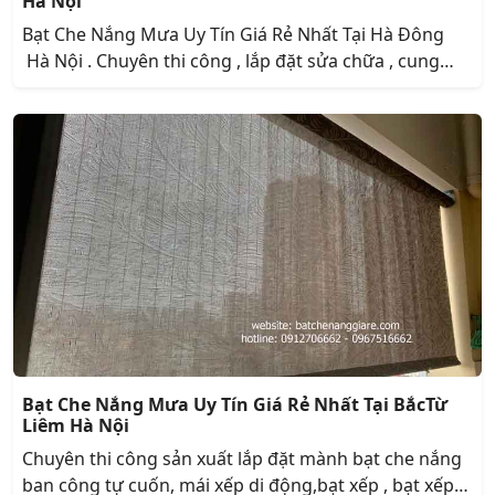
Hà Nội
Bạt Che Nắng Mưa Uy Tín Giá Rẻ Nhất Tại Hà Đông
Hà Nội . Chuyên thi công , lắp đặt sửa chữa , cung
cấp sản xuất . bạt che nắng , bạt che nắng mưa . bạt
che nắng mưa ban công tự cuốn . bạt che nắng tự
cuốn . bạt xếp , bạt xếp lớp , bạt xếp lớp lượn sóng ,
mành che nắng . mái xếp , mái xếp lớp , mái xếp lượn
sóng .
Bạt Che Nắng Mưa Uy Tín Giá Rẻ Nhất Tại BắcTừ
Liêm Hà Nội
Chuyên thi công sản xuất lắp đặt mành bạt che nắng
ban công tự cuốn, mái xếp di động,bạt xếp , bạt xếp