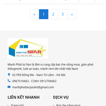
lớp lượn sóng , bạt che nắng , bạt che nắng mưa , uy
tín, chất lượng, giá rẻ nhất tại Quận Bắc Từ Liêm Hà
«
1
2
3
»
Nội.
Mạnh Phát tự hào là đơn vị cung cấp bạt che nắng mưa, giàn phơi
thôngminh, lưới an toàn, mành rèm lớn nhất Việt Nam
62 Phố Đồng Me - Nam Từ Liêm - Hà Nội
0967516662 - CSKH: 0912706662
manhphattarpaulin@gmail.com
LIÊN KẾT NHANH
DỊCH VỤ
Trang chủ
Bạt che nắng mưa